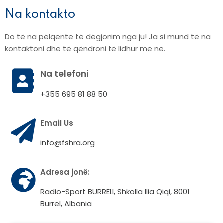
Na kontakto
Do të na pëlqente të dëgjonim nga ju! Ja si mund të na
kontaktoni dhe të qëndroni të lidhur me ne.
Na telefoni
+355 695 81 88 50
Email Us
info@fshra.org
Adresa jonë:
Radio-Sport BURRELI, Shkolla Ilia Qiqi, 8001
Burrel, Albania